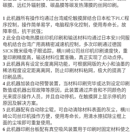
碳膜、远红外辐射膜、碳晶膜等碳发热薄膜的丝网印刷。
1
此机器所有操作均通过台湾威伦触摸屏结合日本松下PLC程
序控制，操作简单易学，电脑程序化控制，使用寿命长，故
障率低，抗干扰强；
2
此全自动电热膜丝印机印刷和输送材料均通过日本安川伺服
电机结合台湾广用高精密减速机控制，多次印刷通过德国
SICK微米级电子眼追踪，横川崎公司丝印机印刷速度快，重
复印刷精度高，输送材料位置准确，真正实现了点动点停。
3
此机器具有设定长度离网功能，可根据网版的大小和油墨的
稀浓程度设定距离离网，防止印刷材料粘网，极大的提高了
印刷品质。
4
此机器加装自动预警装置，当材料印刷完毕或达到设定印刷
数值或机器出现故障等原因，此装置通过声音和不同颜色的
光来提示操作人员，并且自动停机，在触摸屏上显示停机的
原因及解决方案。
5
此机器配有自动除尘辊，可自动清除材料表面的灰尘，横川
崎公司丝印机操作方便，使用寿命长，用清水擦拭除尘棍上
面的尘埃即可重复使用。
6
此机器印刷台板配有真空吸风装置用于印刷时固定材料使之