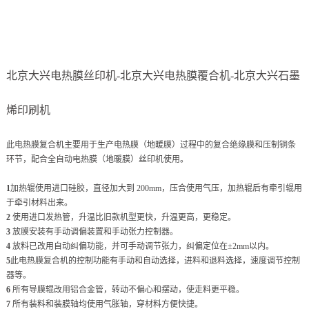
北京大兴电热膜丝印机-北京大兴电热膜覆合机-北京大兴石墨
烯印刷机
此电热膜复合机主要用于生产电热膜（地暖膜）过程中的复合绝缘膜和压制铜条
环节，配合全自动电热膜（地暖膜）丝印机使用。
1
加热辊使用进口硅胶，直径加大到 200mm，压合使用气压，加热辊后有牵引辊用
于牵引材料出来。
2
使用进口发热管，升温比旧款机型更快，升温更高，更稳定。
3
放膜安装有手动调偏装置和手动张力控制器。
4
放料已改用自动纠偏功能，并可手动调节张力，纠偏定位在±2mm以内。
5
此电热膜复合机的控制功能有手动和自动选择，进料和退料选择，速度调节控制
器等。
6
所有导膜辊改用铝合金管，转动不偏心和摆动，使走料更平稳。
7
所有装料和装膜轴均使用气胀轴，穿材料方便快捷。