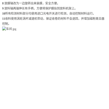
8
放膜轴改为一边旋转出来装膜，安全方便。
9
放料轴两端伸长有手柄，方便将保护膜抬到放料机架上。
10
所有检测材料部分均使用进口光电开关进行检测，自动控制材料运行。
11
收料使用涡轮涡杆减速机带动，保证收卷的材料不会退回，并增加磁粉离合器
控制。