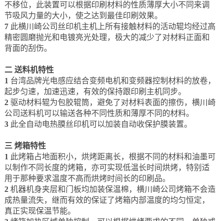
不移位，此装置可以根据印刷材料的性质薄厚大小不同来调
节吸风力量的大小，使之达到最佳印刷效果。
7
此横川崎公司丝印机主机上所有接触材料的活动辊均经过高
精密圆磨抛光和电镀亮光处理，极大的减少了对材料正面和
背面的刮伤。
二
送料机特性
1
台湾品牌光电感应结合变频电机和变频器控制材料的放卷，
起步匀速，加速迅速，有效的保持跟印刷主机同步。
2
驱动材料辊为包胶辊筒，避免了对材料表面的擦伤，横川崎
公司送料机可以输送各种不同性质和薄厚不同的材料。
3
此全自动电热膜丝印机可以加装自动收保护膜装置。
三
烤箱特性
1
此烤箱占地面积小，烘烤距离长，根据不同的材料和油墨可
以制作不同长度的烤箱，亦可实现低温长时间烘烤，特别适
用于那种要求温度不高而烘烤时间长的印刷品。
2
机器机身夹层和门板均加装保温棉，横川崎公司烤箱不会造
成热量流失，继而有效的保证了烤箱内部温度的均匀恒定，
真正实现保温节能。