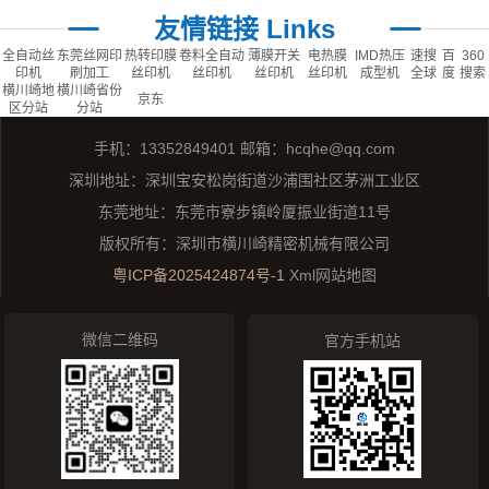
友情链接 Links
全自动丝
东莞丝网印
热转印膜
卷料全自动
薄膜开关
电热膜
IMD热压
速搜
百
360
印机
刷加工
丝印机
丝印机
丝印机
丝印机
成型机
全球
度
搜索
横川崎地
横川崎省份
京东
区分站
分站
手机：13352849401 邮箱：hcqhe@qq.com
深圳地址：深圳宝安松岗街道沙浦围社区茅洲工业区
东莞地址：东莞市寮步镇岭厦振业街道11号
版权所有：深圳市横川崎精密机械有限公司
粤ICP备2025424874号-1
Xml网站地图
微信二维码
官方手机站