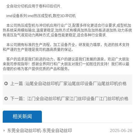
全自动分切机应用于卷料印后切片.
imd设备系列:imd热压成型机,数控3D冲切机
本公司热压成型机与冲切机应用行业广泛,配置多样化更适合行业要求,成型机加
热系统采用模拟输出,温度更稳定,加热方式有模具加热及加热板进退加热.动力系统
有液压及气液双动力两种方式,设备性能更稳定,适合各种行业需求.
本公司拥有标准的生产流程，加工设备齐全，研发能力雄厚，先进的技术支持
和严谨的生产管理是我司机器高质量的保证。
客户的追求是我们前进的动力，客户的建议是我们发展的源泉，欢迎广大朋友
来我司参观指导！感谢业界同行和广大朋友对我们一如既往的支持！我们将以最
合理的价格为客户提供优质的产品和服务。
上一篇 :
汕尾全自动丝印机厂家汕尾丝印设备厂汕尾丝印机价格
下一篇：
江门全自动丝印机厂家江门丝印设备厂江门丝印机价格
相关新闻
东莞全自动丝印机-东莞全自动丝印
2025-06-26