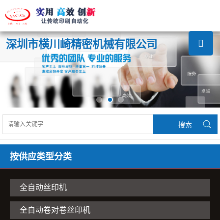
深圳市横川崎精密机械有限公司
按供应类型分类
全自动丝印机
全自动卷对卷丝印机