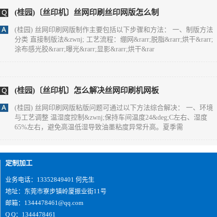
(桂园)〔丝印机〕丝网印刷丝印网版怎么制
(桂园) 丝网印刷网版制作主要包括以下步骤和方法： 一、制版方法
分类 直接制版法&zwnj; 工艺流程：绷网&rarr;脱脂&rarr;烘干&rarr;
涂布感光胶&rarr;曝光&rarr;显影&rarr;烘干&rar
(桂园)〔丝印机〕怎么解决丝网印刷机网板
(桂园) 丝网印刷网版粘版问题可通过以下方法综合解决： 一、环境
与工艺调整 温湿度控制&zwnj;保持车间温度24&deg;C左右、湿度
65%左右，避免高温低湿导致油墨粘度异常升高。夏季需
(桂园)您好,双面IMD技术是怎么实现的？
定制加工
(桂园) 1、片材成型时形状要好；2、注塑前模及后模都要放IMD片
业务电话：13352849401 何先生
材， 要考虑好片材的定位方式及入口方式；3、要考虑好产品的顶出
地址：东莞市寮步镇岭厦振业街11号
方式。
邮箱：1344478461@qq.com
Q Q：1344478461