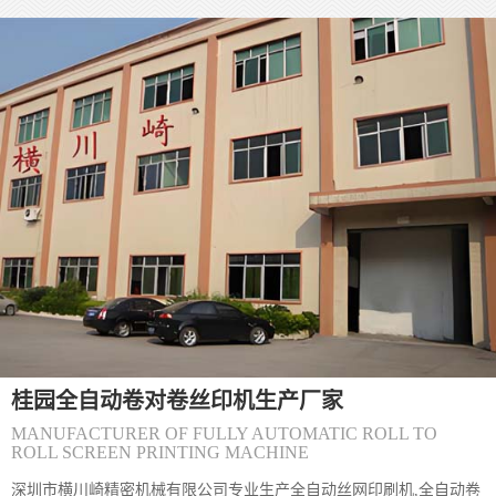
致图案边缘毛糙。 - 严格控制感光胶厚度（通常5-10&mu;m），厚
度不均会造成油墨漏印量不一致，出现局
(桂园)〔丝印机〕丝网印刷丝印网版怎么制
(桂园) 丝网印刷网版制作主要包括以下步骤和方法： 一、制版方法
分类 直接制版法&zwnj; 工艺流程：绷网&rarr;脱脂&rarr;烘干&rarr;
涂布感光胶&rarr;曝光&rarr;显影&rarr;烘干&rar
(桂园)〔丝印机〕怎么解决丝网印刷机网板
(桂园) 丝网印刷网版粘版问题可通过以下方法综合解决： 一、环境
与工艺调整 温湿度控制&zwnj;保持车间温度24&deg;C左右、湿度
65%左右，避免高温低湿导致油墨粘度异常升高。夏季需
桂园全自动卷对卷丝印机生产厂家
(桂园)您好,双面IMD技术是怎么实现的？
MANUFACTURER OF FULLY AUTOMATIC ROLL TO
ROLL SCREEN PRINTING MACHINE
(桂园) 1、片材成型时形状要好；2、注塑前模及后模都要放IMD片
材， 要考虑好片材的定位方式及入口方式；3、要考虑好产品的顶出
深圳市横川崎精密机械有限公司专业生产全自动丝网印刷机,全自动卷