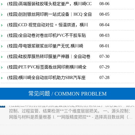
(桂园) 保证标签防伪效果一致性的核心，是**聚焦防伪特性（如光
(桂园)高端服装硅胶唛头稳定量产，横川崎CC
08-06
变、荧光、微缩文字等）的全流程管控**，通过锁定防伪材料性
(桂园)刮刮银丝网印刷一站式设备｜HCQ 全自
08-05
能、精准控制印刷参数、量化检测防伪特征，确保每一张标签的防
伪识别效果完全统一。 一、源头锁定：防伪材料的性能一致性是基
(桂园)CCD 视觉自动对位 + 恒温烘道，横川
08-04
础 1. **防伪油墨的批次化管控** - 同一批次标签必须使用**同一供
应商、同一生产批次**的防伪油墨（如光变油
(桂园)全自动卷对卷丝印机PVC不干胶车贴
08-03
(桂园)丝印过程中如何保证防伪标签的一致
(桂园)导电银浆碳浆丝印量产无忧,横川崎
08-01
(桂园) 保证丝印防伪标签一致性的核心，是**消除全流程变量**，
(桂园)硅胶厚膜热转印膜量产神器｜全自动卷
07-30
通过标准化材料、固定设备参数、统一操作规范和量化检测，实现
同批次乃至不同批次标签在外观、尺寸、防伪效果上的统一。 一、
(桂园)PET/PVC标签面板丝网印刷横川崎全
07-29
源头控稳：材料与网版的一致性基础 1. **材料批次化管理** - 同一
批次标签必须使用同一供应商、同一批次的基材（如PET膜、易碎
(桂园)横川崎全自动丝印机助力SBR汽车座
07-28
纸），避免不同批次基材厚度、平整度差异
(桂园)丝印过程中如何保证防伪标签的质量
常见问题
/ COMMON PROBLEM
(桂园)丝印防伪标签的质量直接决定其防伪有效性，核心要从**源头
控制、过程监管、结果检测**三个维度层层把关。 一、源头控制：
网版与材料是质量根基 1. **网版精度把控** - 选择高目数丝网（如
300-500目），确保微缩文字、精细纹理能清晰呈现，目数过低易导
致图案边缘毛糙。 - 严格控制感光胶厚度（通常5-10&mu;m），厚
度不均会造成油墨漏印量不一致，出现局