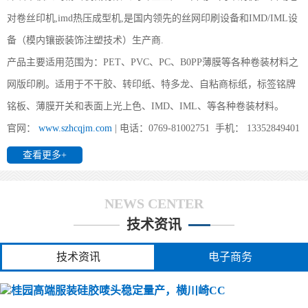
方式。
对卷丝印机,imd热压成型机,是国内领先的丝网印刷设备和IMD/IML设
备（模内镶嵌装饰注塑技术）生产商.
产品主要适用范围为：PET、PVC、PC、B0PP薄膜等各种卷装材料之
(桂园)办个IMD工厂要投资多少?
网版印刷。适用于不干胶、转印纸、特多龙、自粘商标纸，标签铭牌
(桂园) 前景对于其它行业来说算得上是不错的领域，他不受地区与
环境的限制，IMD/IML最重要、最受限制的是IMD/IML的业务来源
铭板、薄膜开关和表面上光上色、IMD、IML、等各种卷装材料。
与能力。所需主要设备如下：1、印刷：全自动丝印机、分
官网：
www.szhcqjm.com
| 电话：0769-81002751 手机： 13352849401
查看更多+
(桂园)全自动卷对卷丝印机都能印哪些产品
NEWS CENTER
(桂园) 您好,我司所生产的全自动丝印机广泛用于PET、PVC 、转印
纸（膜）、地暖膜、地热膜、电热膜、花纸、薄膜、铭板、柔性线
技术资讯
路板、手机按键、3M胶、胶水、薄膜开关、商标镭射、刮
技术资讯
电子商务
(桂园)丝印过程中如何保证标签的防伪效果