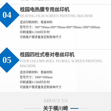
(桂园)丝印过程中如何保证标签的防伪效果
桂园电热膜专用丝印机
04
(桂园) 保证标签防伪效果一致性的核心，是**聚焦防伪特性（如光
HEATING FILM SCREEN PRINTING MACHINE
变、荧光、微缩文字等）的全流程管控**，通过锁定防伪材料性
适合印刷材料：卷装材料
能、精准控制印刷参数、量化检测防伪特征，确保每一张标签的防
型号尺寸：500*700mm-600*700mm-800*700mm-1000*1000mm
伪识别效果完全统一。 一、源头锁定：防伪材料的性能一致性是基
印刷速度0-1500印次/时
础 1. **防伪油墨的批次化管控** - 同一批次标签必须使用**同一供
可按客户需求量身定制各种尺寸
应商、同一生产批次**的防伪油墨（如光变油
(桂园)丝印过程中如何保证防伪标签的一致
桂园四柱式卷对卷丝印机
(桂园) 保证丝印防伪标签一致性的核心，是**消除全流程变量**，
05
通过标准化材料、固定设备参数、统一操作规范和量化检测，实现
FOUR COLUMN ROLL TO ROLL SCREEN PRINTING
同批次乃至不同批次标签在外观、尺寸、防伪效果上的统一。 一、
MACHINE
源头控稳：材料与网版的一致性基础 1. **材料批次化管理** - 同一
适合印刷材料：卷装材料
批次标签必须使用同一供应商、同一批次的基材（如PET膜、易碎
型号尺寸：1000*1000mm
纸），避免不同批次基材厚度、平整度差异
印刷速度0-1500印次/时
(桂园)丝印过程中如何保证防伪标签的质量
可按客户需求量身定制各种尺寸
(桂园)丝印防伪标签的质量直接决定其防伪有效性，核心要从**源头
ABOUT US
控制、过程监管、结果检测**三个维度层层把关。 一、源头控制：
网版与材料是质量根基 1. **网版精度把控** - 选择高目数丝网（如
关于横川崎
300-500目），确保微缩文字、精细纹理能清晰呈现，目数过低易导