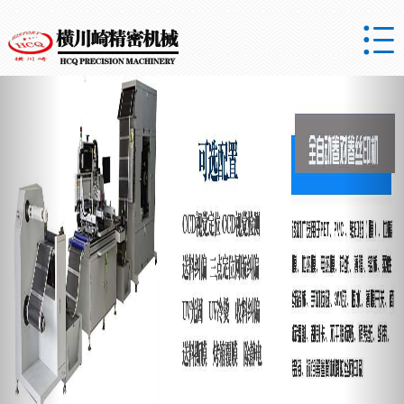

Previous
Nex