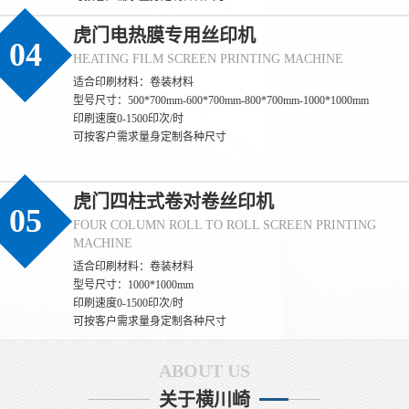
虎门电热膜专用丝印机
04
HEATING FILM SCREEN PRINTING MACHINE
适合印刷材料：卷装材料
(虎门)丝印过程中如何保证标签的防伪效果
型号尺寸：500*700mm-600*700mm-800*700mm-1000*1000mm
印刷速度0-1500印次/时
(虎门) 保证标签防伪效果一致性的核心，是**聚焦防伪特性（如光
可按客户需求量身定制各种尺寸
变、荧光、微缩文字等）的全流程管控**，通过锁定防伪材料性
能、精准控制印刷参数、量化检测防伪特征，确保每一张标签的防
伪识别效果完全统一。 一、源头锁定：防伪材料的性能一致性是基
虎门四柱式卷对卷丝印机
础 1. **防伪油墨的批次化管控** - 同一批次标签必须使用**同一供
05
应商、同一生产批次**的防伪油墨（如光变油
FOUR COLUMN ROLL TO ROLL SCREEN PRINTING
(虎门)丝印过程中如何保证防伪标签的一致
MACHINE
适合印刷材料：卷装材料
(虎门) 保证丝印防伪标签一致性的核心，是**消除全流程变量**，
型号尺寸：1000*1000mm
通过标准化材料、固定设备参数、统一操作规范和量化检测，实现
印刷速度0-1500印次/时
同批次乃至不同批次标签在外观、尺寸、防伪效果上的统一。 一、
可按客户需求量身定制各种尺寸
源头控稳：材料与网版的一致性基础 1. **材料批次化管理** - 同一
批次标签必须使用同一供应商、同一批次的基材（如PET膜、易碎
纸），避免不同批次基材厚度、平整度差异
ABOUT US
(虎门)丝印过程中如何保证防伪标签的质量
关于横川崎