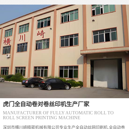
(虎门)丝印防伪标签的质量直接决定其防伪有效性，核心要从**源头
控制、过程监管、结果检测**三个维度层层把关。 一、源头控制：
网版与材料是质量根基 1. **网版精度把控** - 选择高目数丝网（如
300-500目），确保微缩文字、精细纹理能清晰呈现，目数过低易导
致图案边缘毛糙。 - 严格控制感光胶厚度（通常5-10&mu;m），厚
度不均会造成油墨漏印量不一致，出现局
(虎门)〔丝印机〕丝网印刷丝印网版怎么制
(虎门) 丝网印刷网版制作主要包括以下步骤和方法： 一、制版方法
分类 直接制版法&zwnj; 工艺流程：绷网&rarr;脱脂&rarr;烘干&rarr;
涂布感光胶&rarr;曝光&rarr;显影&rarr;烘干&rar
(虎门)〔丝印机〕怎么解决丝网印刷机网板
(虎门) 丝网印刷网版粘版问题可通过以下方法综合解决： 一、环境
与工艺调整 温湿度控制&zwnj;保持车间温度24&deg;C左右、湿度
虎门全自动卷对卷丝印机生产厂家
65%左右，避免高温低湿导致油墨粘度异常升高。夏季需
MANUFACTURER OF FULLY AUTOMATIC ROLL TO
ROLL SCREEN PRINTING MACHINE
深圳市横川崎精密机械有限公司专业生产全自动丝网印刷机,全自动卷