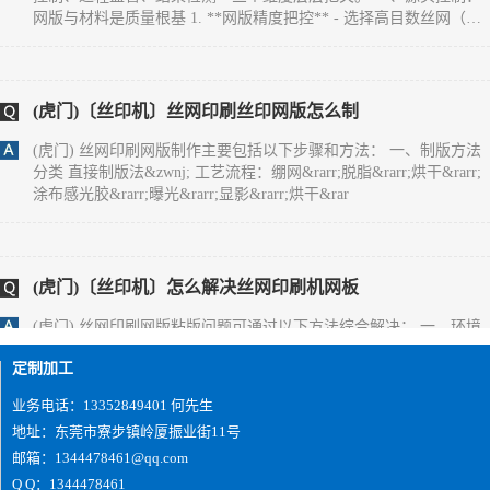
300-500目），确保微缩文字、精细纹理能清晰呈现，目数过低易导
致图案边缘毛糙。 - 严格控制感光胶厚度（通常5-10&mu;m），厚
度不均会造成油墨漏印量不一致，出现局
(虎门)〔丝印机〕丝网印刷丝印网版怎么制
(虎门) 丝网印刷网版制作主要包括以下步骤和方法： 一、制版方法
分类 直接制版法&zwnj; 工艺流程：绷网&rarr;脱脂&rarr;烘干&rarr;
涂布感光胶&rarr;曝光&rarr;显影&rarr;烘干&rar
(虎门)〔丝印机〕怎么解决丝网印刷机网板
(虎门) 丝网印刷网版粘版问题可通过以下方法综合解决： 一、环境
与工艺调整 温湿度控制&zwnj;保持车间温度24&deg;C左右、湿度
65%左右，避免高温低湿导致油墨粘度异常升高。夏季需
定制加工
业务电话：13352849401 何先生
地址：东莞市寮步镇岭厦振业街11号
(虎门)您好,双面IMD技术是怎么实现的？
邮箱：1344478461@qq.com
(虎门) 1、片材成型时形状要好；2、注塑前模及后模都要放IMD片
Q Q：1344478461