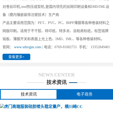
(虎门)您好,双面IMD技术是怎么实现的？
对卷丝印机,imd热压成型机,是国内领先的丝网印刷设备和IMD/IML设
(虎门) 1、片材成型时形状要好；2、注塑前模及后模都要放IMD片
备（模内镶嵌装饰注塑技术）生产商.
材， 要考虑好片材的定位方式及入口方式；3、要考虑好产品的顶出
方式。
产品主要适用范围为：PET、PVC、PC、B0PP薄膜等各种卷装材料之
网版印刷。适用于不干胶、转印纸、特多龙、自粘商标纸，标签铭牌
铭板、薄膜开关和表面上光上色、IMD、IML、等各种卷装材料。
(虎门)办个IMD工厂要投资多少?
官网：
www.szhcqjm.com
| 电话：0769-81002751 手机： 13352849401
(虎门) 前景对于其它行业来说算得上是不错的领域，他不受地区与
查看更多+
环境的限制，IMD/IML最重要、最受限制的是IMD/IML的业务来源
与能力。所需主要设备如下：1、印刷：全自动丝印机、分
NEWS CENTER
技术资讯
(虎门)全自动卷对卷丝印机都能印哪些产品
(虎门) 您好,我司所生产的全自动丝印机广泛用于PET、PVC 、转印
技术资讯
电子商务
纸（膜）、地暖膜、地热膜、电热膜、花纸、薄膜、铭板、柔性线
路板、手机按键、3M胶、胶水、薄膜开关、商标镭射、刮