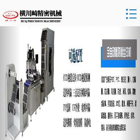

Previous
Nex