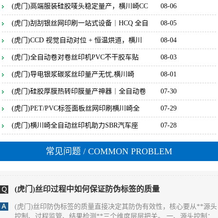
(虎门)高端服装硅胶唛头稳定量产，横川崎CC
08-06
(虎门)刮刮银丝网印刷一站式设备｜HCQ 全自
08-05
(虎门)丝印过程中如何保证标签的防伪效果
(虎门)CCD 视觉自动对位 + 恒温烘道，横川
08-04
(虎门) 保证标签防伪效果一致性的核心，是**聚焦防伪特性（如光
变、荧光、微缩文字等）的全流程管控**，通过锁定防伪材料性
(虎门)全自动卷对卷丝印机PVC不干胶车贴
08-03
能、精准控制印刷参数、量化检测防伪特征，确保每一张标签的防
伪识别效果完全统一。 一、源头锁定：防伪材料的性能一致性是基
(虎门)导电银浆碳浆丝印量产无忧,横川崎
08-01
础 1. **防伪油墨的批次化管控** - 同一批次标签必须使用**同一供
应商、同一生产批次**的防伪油墨（如光变油
(虎门)硅胶厚膜热转印膜量产神器｜全自动卷
07-30
(虎门)丝印过程中如何保证防伪标签的一致
(虎门)PET/PVC标签面板丝网印刷横川崎全
07-29
(虎门) 保证丝印防伪标签一致性的核心，是**消除全流程变量**，
(虎门)横川崎全自动丝印机助力SBR汽车座
07-28
通过标准化材料、固定设备参数、统一操作规范和量化检测，实现
同批次乃至不同批次标签在外观、尺寸、防伪效果上的统一。 一、
源头控稳：材料与网版的一致性基础 1. **材料批次化管理** - 同一
常见问题
/ COMMON PROBLEM
批次标签必须使用同一供应商、同一批次的基材（如PET膜、易碎
纸），避免不同批次基材厚度、平整度差异
(虎门)丝印过程中如何保证防伪标签的质量
(虎门)丝印防伪标签的质量直接决定其防伪有效性，核心要从**源头
控制、过程监管、结果检测**三个维度层层把关。 一、源头控制：
网版与材料是质量根基 1. **网版精度把控** - 选择高目数丝网（如