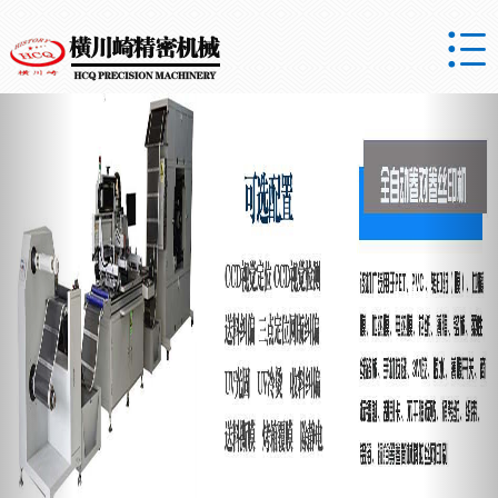

Previous
Nex