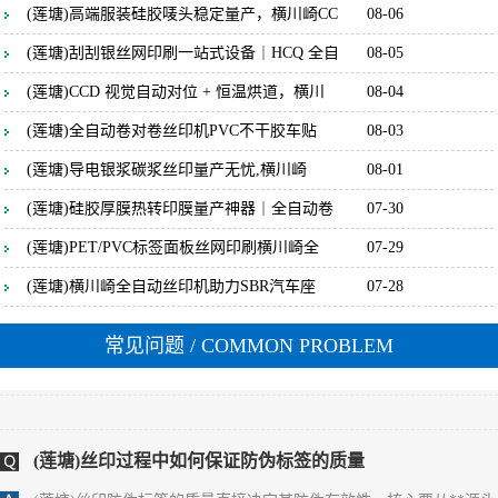
(莲塘)高端服装硅胶唛头稳定量产，横川崎CC
08-06
(莲塘)刮刮银丝网印刷一站式设备｜HCQ 全自
08-05
(莲塘)丝印过程中如何保证标签的防伪效果
(莲塘)CCD 视觉自动对位 + 恒温烘道，横川
08-04
(莲塘) 保证标签防伪效果一致性的核心，是**聚焦防伪特性（如光
(莲塘)全自动卷对卷丝印机PVC不干胶车贴
08-03
变、荧光、微缩文字等）的全流程管控**，通过锁定防伪材料性
能、精准控制印刷参数、量化检测防伪特征，确保每一张标签的防
(莲塘)导电银浆碳浆丝印量产无忧,横川崎
08-01
伪识别效果完全统一。 一、源头锁定：防伪材料的性能一致性是基
(莲塘)硅胶厚膜热转印膜量产神器｜全自动卷
07-30
础 1. **防伪油墨的批次化管控** - 同一批次标签必须使用**同一供
应商、同一生产批次**的防伪油墨（如光变油
(莲塘)PET/PVC标签面板丝网印刷横川崎全
07-29
(莲塘)丝印过程中如何保证防伪标签的一致
(莲塘)横川崎全自动丝印机助力SBR汽车座
07-28
(莲塘) 保证丝印防伪标签一致性的核心，是**消除全流程变量**，
通过标准化材料、固定设备参数、统一操作规范和量化检测，实现
常见问题
/ COMMON PROBLEM
同批次乃至不同批次标签在外观、尺寸、防伪效果上的统一。 一、
源头控稳：材料与网版的一致性基础 1. **材料批次化管理** - 同一
批次标签必须使用同一供应商、同一批次的基材（如PET膜、易碎
纸），避免不同批次基材厚度、平整度差异
(莲塘)丝印过程中如何保证防伪标签的质量
(莲塘)丝印防伪标签的质量直接决定其防伪有效性，核心要从**源头