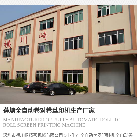
(莲塘)丝印过程中如何保证防伪标签的质量
(莲塘)丝印防伪标签的质量直接决定其防伪有效性，核心要从**源头
控制、过程监管、结果检测**三个维度层层把关。 一、源头控制：
网版与材料是质量根基 1. **网版精度把控** - 选择高目数丝网（如
300-500目），确保微缩文字、精细纹理能清晰呈现，目数过低易导
致图案边缘毛糙。 - 严格控制感光胶厚度（通常5-10&mu;m），厚
度不均会造成油墨漏印量不一致，出现局
(莲塘)〔丝印机〕丝网印刷丝印网版怎么制
(莲塘) 丝网印刷网版制作主要包括以下步骤和方法： 一、制版方法
分类 直接制版法&zwnj; 工艺流程：绷网&rarr;脱脂&rarr;烘干&rarr;
涂布感光胶&rarr;曝光&rarr;显影&rarr;烘干&rar
(莲塘)〔丝印机〕怎么解决丝网印刷机网板
莲塘全自动卷对卷丝印机生产厂家
(莲塘) 丝网印刷网版粘版问题可通过以下方法综合解决： 一、环境
与工艺调整 温湿度控制&zwnj;保持车间温度24&deg;C左右、湿度
MANUFACTURER OF FULLY AUTOMATIC ROLL TO
65%左右，避免高温低湿导致油墨粘度异常升高。夏季需
ROLL SCREEN PRINTING MACHINE
深圳市横川崎精密机械有限公司专业生产全自动丝网印刷机,全自动卷