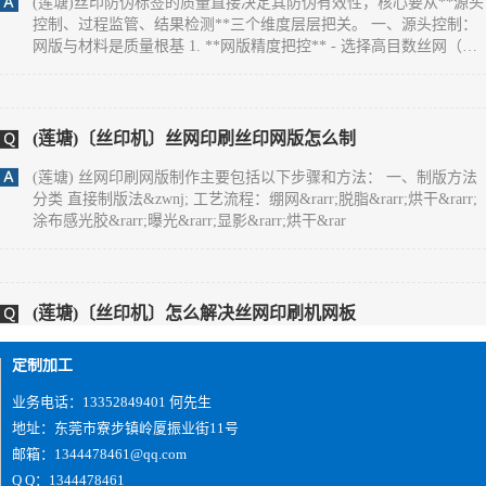
控制、过程监管、结果检测**三个维度层层把关。 一、源头控制：
网版与材料是质量根基 1. **网版精度把控** - 选择高目数丝网（如
300-500目），确保微缩文字、精细纹理能清晰呈现，目数过低易导
致图案边缘毛糙。 - 严格控制感光胶厚度（通常5-10&mu;m），厚
度不均会造成油墨漏印量不一致，出现局
(莲塘)〔丝印机〕丝网印刷丝印网版怎么制
(莲塘) 丝网印刷网版制作主要包括以下步骤和方法： 一、制版方法
分类 直接制版法&zwnj; 工艺流程：绷网&rarr;脱脂&rarr;烘干&rarr;
涂布感光胶&rarr;曝光&rarr;显影&rarr;烘干&rar
(莲塘)〔丝印机〕怎么解决丝网印刷机网板
(莲塘) 丝网印刷网版粘版问题可通过以下方法综合解决： 一、环境
与工艺调整 温湿度控制&zwnj;保持车间温度24&deg;C左右、湿度
定制加工
65%左右，避免高温低湿导致油墨粘度异常升高。夏季需
业务电话：13352849401 何先生
地址：东莞市寮步镇岭厦振业街11号
邮箱：1344478461@qq.com
(莲塘)您好,双面IMD技术是怎么实现的？
Q Q：1344478461