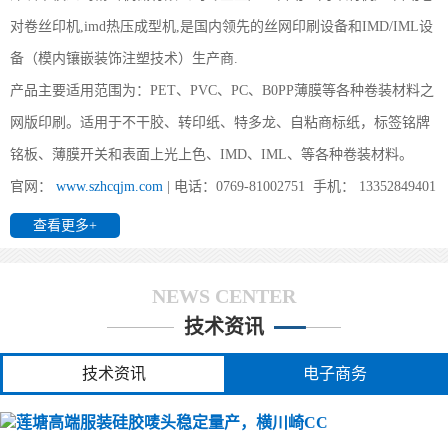
对卷丝印机,imd热压成型机,是国内领先的丝网印刷设备和IMD/IML设
(莲塘)您好,双面IMD技术是怎么实现的？
备（模内镶嵌装饰注塑技术）生产商.
(莲塘) 1、片材成型时形状要好；2、注塑前模及后模都要放IMD片
产品主要适用范围为：PET、PVC、PC、B0PP薄膜等各种卷装材料之
材， 要考虑好片材的定位方式及入口方式；3、要考虑好产品的顶出
方式。
网版印刷。适用于不干胶、转印纸、特多龙、自粘商标纸，标签铭牌
铭板、薄膜开关和表面上光上色、IMD、IML、等各种卷装材料。
官网：
www.szhcqjm.com
| 电话：0769-81002751 手机： 13352849401
(莲塘)办个IMD工厂要投资多少?
查看更多+
(莲塘) 前景对于其它行业来说算得上是不错的领域，他不受地区与
环境的限制，IMD/IML最重要、最受限制的是IMD/IML的业务来源
与能力。所需主要设备如下：1、印刷：全自动丝印机、分
NEWS CENTER
技术资讯
(莲塘)全自动卷对卷丝印机都能印哪些产品
技术资讯
电子商务
(莲塘) 您好,我司所生产的全自动丝印机广泛用于PET、PVC 、转印
纸（膜）、地暖膜、地热膜、电热膜、花纸、薄膜、铭板、柔性线
路板、手机按键、3M胶、胶水、薄膜开关、商标镭射、刮