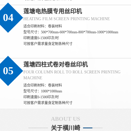
莲塘电热膜专用丝印机
04
HEATING FILM SCREEN PRINTING MACHINE
适合印刷材料：卷装材料
型号尺寸：500*700mm-600*700mm-800*700mm-1000*1000mm
(莲塘)丝印过程中如何保证标签的防伪效果
印刷速度0-1500印次/时
可按客户需求量身定制各种尺寸
(莲塘) 保证标签防伪效果一致性的核心，是**聚焦防伪特性（如光
变、荧光、微缩文字等）的全流程管控**，通过锁定防伪材料性
能、精准控制印刷参数、量化检测防伪特征，确保每一张标签的防
莲塘四柱式卷对卷丝印机
伪识别效果完全统一。 一、源头锁定：防伪材料的性能一致性是基
05
础 1. **防伪油墨的批次化管控** - 同一批次标签必须使用**同一供
FOUR COLUMN ROLL TO ROLL SCREEN PRINTING
应商、同一生产批次**的防伪油墨（如光变油
MACHINE
(莲塘)丝印过程中如何保证防伪标签的一致
适合印刷材料：卷装材料
型号尺寸：1000*1000mm
(莲塘) 保证丝印防伪标签一致性的核心，是**消除全流程变量**，
印刷速度0-1500印次/时
通过标准化材料、固定设备参数、统一操作规范和量化检测，实现
可按客户需求量身定制各种尺寸
同批次乃至不同批次标签在外观、尺寸、防伪效果上的统一。 一、
源头控稳：材料与网版的一致性基础 1. **材料批次化管理** - 同一
ABOUT US
批次标签必须使用同一供应商、同一批次的基材（如PET膜、易碎
纸），避免不同批次基材厚度、平整度差异
关于横川崎