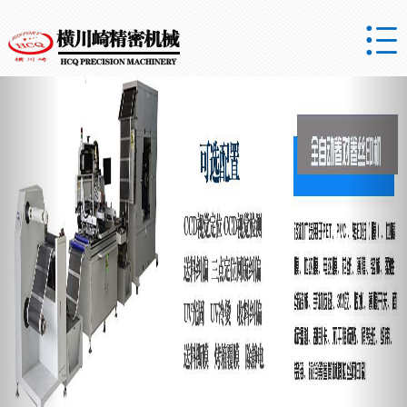

Previous
Nex