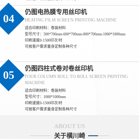
仍图电热膜专用丝印机
04
HEATING FILM SCREEN PRINTING MACHINE
适合印刷材料：卷装材料
(仍图)丝印过程中如何保证标签的防伪效果
型号尺寸：500*700mm-600*700mm-800*700mm-1000*1000mm
印刷速度0-1500印次/时
(仍图) 保证标签防伪效果一致性的核心，是**聚焦防伪特性（如光
可按客户需求量身定制各种尺寸
变、荧光、微缩文字等）的全流程管控**，通过锁定防伪材料性
能、精准控制印刷参数、量化检测防伪特征，确保每一张标签的防
伪识别效果完全统一。 一、源头锁定：防伪材料的性能一致性是基
础 1. **防伪油墨的批次化管控** - 同一批次标签必须使用**同一供
仍图四柱式卷对卷丝印机
05
应商、同一生产批次**的防伪油墨（如光变油
FOUR COLUMN ROLL TO ROLL SCREEN PRINTING
(仍图)丝印过程中如何保证防伪标签的一致
MACHINE
适合印刷材料：卷装材料
(仍图) 保证丝印防伪标签一致性的核心，是**消除全流程变量**，
型号尺寸：1000*1000mm
通过标准化材料、固定设备参数、统一操作规范和量化检测，实现
印刷速度0-1500印次/时
同批次乃至不同批次标签在外观、尺寸、防伪效果上的统一。 一、
可按客户需求量身定制各种尺寸
源头控稳：材料与网版的一致性基础 1. **材料批次化管理** - 同一
批次标签必须使用同一供应商、同一批次的基材（如PET膜、易碎
纸），避免不同批次基材厚度、平整度差异
ABOUT US
(仍图)丝印过程中如何保证防伪标签的质量
关于横川崎