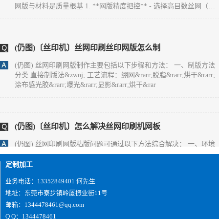
300-500目），确保微缩文字、精细纹理能清晰呈现，目数过低易导
致图案边缘毛糙。 - 严格控制感光胶厚度（通常5-10&mu;m），厚
度不均会造成油墨漏印量不一致，出现局
(仍图)〔丝印机〕丝网印刷丝印网版怎么制
(仍图) 丝网印刷网版制作主要包括以下步骤和方法： 一、制版方法
分类 直接制版法&zwnj; 工艺流程：绷网&rarr;脱脂&rarr;烘干&rarr;
涂布感光胶&rarr;曝光&rarr;显影&rarr;烘干&rar
(仍图)〔丝印机〕怎么解决丝网印刷机网板
(仍图) 丝网印刷网版粘版问题可通过以下方法综合解决： 一、环境
与工艺调整 温湿度控制&zwnj;保持车间温度24&deg;C左右、湿度
65%左右，避免高温低湿导致油墨粘度异常升高。夏季需
定制加工
业务电话：13352849401 何先生
地址：东莞市寮步镇岭厦振业街11号
(仍图)您好,双面IMD技术是怎么实现的？
邮箱：1344478461@qq.com
(仍图) 1、片材成型时形状要好；2、注塑前模及后模都要放IMD片
Q Q：1344478461