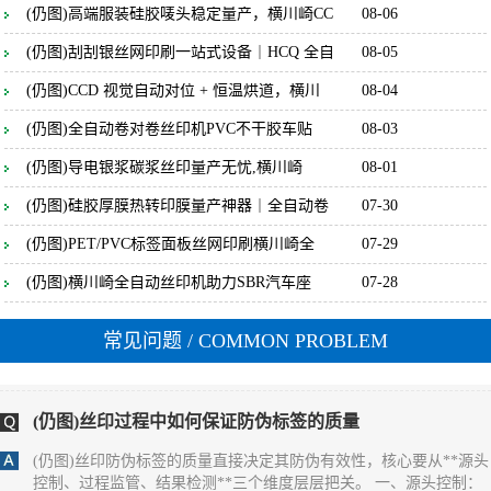
(仍图)高端服装硅胶唛头稳定量产，横川崎CC
08-06
(仍图)丝印过程中如何保证标签的防伪效果
(仍图)刮刮银丝网印刷一站式设备｜HCQ 全自
08-05
(仍图) 保证标签防伪效果一致性的核心，是**聚焦防伪特性（如光
(仍图)CCD 视觉自动对位 + 恒温烘道，横川
08-04
变、荧光、微缩文字等）的全流程管控**，通过锁定防伪材料性
(仍图)全自动卷对卷丝印机PVC不干胶车贴
08-03
能、精准控制印刷参数、量化检测防伪特征，确保每一张标签的防
伪识别效果完全统一。 一、源头锁定：防伪材料的性能一致性是基
(仍图)导电银浆碳浆丝印量产无忧,横川崎
08-01
础 1. **防伪油墨的批次化管控** - 同一批次标签必须使用**同一供
应商、同一生产批次**的防伪油墨（如光变油
(仍图)硅胶厚膜热转印膜量产神器｜全自动卷
07-30
(仍图)丝印过程中如何保证防伪标签的一致
(仍图)PET/PVC标签面板丝网印刷横川崎全
07-29
(仍图) 保证丝印防伪标签一致性的核心，是**消除全流程变量**，
(仍图)横川崎全自动丝印机助力SBR汽车座
07-28
通过标准化材料、固定设备参数、统一操作规范和量化检测，实现
同批次乃至不同批次标签在外观、尺寸、防伪效果上的统一。 一、
源头控稳：材料与网版的一致性基础 1. **材料批次化管理** - 同一
常见问题
/ COMMON PROBLEM
批次标签必须使用同一供应商、同一批次的基材（如PET膜、易碎
纸），避免不同批次基材厚度、平整度差异
(仍图)丝印过程中如何保证防伪标签的质量
(仍图)丝印防伪标签的质量直接决定其防伪有效性，核心要从**源头
控制、过程监管、结果检测**三个维度层层把关。 一、源头控制：
网版与材料是质量根基 1. **网版精度把控** - 选择高目数丝网（如