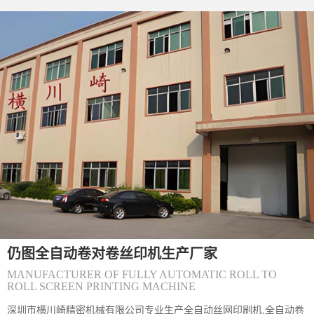
(仍图)丝印防伪标签的质量直接决定其防伪有效性，核心要从**源头
控制、过程监管、结果检测**三个维度层层把关。 一、源头控制：
网版与材料是质量根基 1. **网版精度把控** - 选择高目数丝网（如
300-500目），确保微缩文字、精细纹理能清晰呈现，目数过低易导
致图案边缘毛糙。 - 严格控制感光胶厚度（通常5-10&mu;m），厚
度不均会造成油墨漏印量不一致，出现局
(仍图)〔丝印机〕丝网印刷丝印网版怎么制
(仍图) 丝网印刷网版制作主要包括以下步骤和方法： 一、制版方法
分类 直接制版法&zwnj; 工艺流程：绷网&rarr;脱脂&rarr;烘干&rarr;
涂布感光胶&rarr;曝光&rarr;显影&rarr;烘干&rar
(仍图)〔丝印机〕怎么解决丝网印刷机网板
(仍图) 丝网印刷网版粘版问题可通过以下方法综合解决： 一、环境
与工艺调整 温湿度控制&zwnj;保持车间温度24&deg;C左右、湿度
仍图全自动卷对卷丝印机生产厂家
65%左右，避免高温低湿导致油墨粘度异常升高。夏季需
MANUFACTURER OF FULLY AUTOMATIC ROLL TO
ROLL SCREEN PRINTING MACHINE
深圳市横川崎精密机械有限公司专业生产全自动丝网印刷机,全自动卷