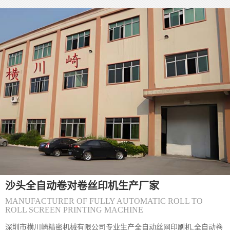
(沙头)丝印防伪标签的质量直接决定其防伪有效性，核心要从**源头
控制、过程监管、结果检测**三个维度层层把关。 一、源头控制：
网版与材料是质量根基 1. **网版精度把控** - 选择高目数丝网（如
300-500目），确保微缩文字、精细纹理能清晰呈现，目数过低易导
致图案边缘毛糙。 - 严格控制感光胶厚度（通常5-10&mu;m），厚
度不均会造成油墨漏印量不一致，出现局
(沙头)〔丝印机〕丝网印刷丝印网版怎么制
(沙头) 丝网印刷网版制作主要包括以下步骤和方法： 一、制版方法
分类 直接制版法&zwnj; 工艺流程：绷网&rarr;脱脂&rarr;烘干&rarr;
涂布感光胶&rarr;曝光&rarr;显影&rarr;烘干&rar
(沙头)〔丝印机〕怎么解决丝网印刷机网板
(沙头) 丝网印刷网版粘版问题可通过以下方法综合解决： 一、环境
沙头全自动卷对卷丝印机生产厂家
与工艺调整 温湿度控制&zwnj;保持车间温度24&deg;C左右、湿度
65%左右，避免高温低湿导致油墨粘度异常升高。夏季需
MANUFACTURER OF FULLY AUTOMATIC ROLL TO
ROLL SCREEN PRINTING MACHINE
深圳市横川崎精密机械有限公司专业生产全自动丝网印刷机,全自动卷