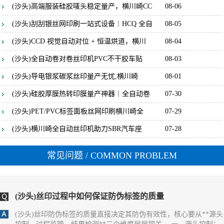
(沙头)高端服装硅胶唛头稳定量产，横川崎CC
08-06
(沙头)刮刮银丝网印刷一站式设备｜HCQ 全自
08-05
(沙头)丝印过程中如何保证标签的防伪效果
(沙头)CCD 视觉自动对位 + 恒温烘道，横川
08-04
(沙头) 保证标签防伪效果一致性的核心，是**聚焦防伪特性（如光
变、荧光、微缩文字等）的全流程管控**，通过锁定防伪材料性
(沙头)全自动卷对卷丝印机PVC不干胶车贴
08-03
能、精准控制印刷参数、量化检测防伪特征，确保每一张标签的防
伪识别效果完全统一。 一、源头锁定：防伪材料的性能一致性是基
(沙头)导电银浆碳浆丝印量产无忧,横川崎
08-01
础 1. **防伪油墨的批次化管控** - 同一批次标签必须使用**同一供
(沙头)硅胶厚膜热转印膜量产神器｜全自动卷
07-30
应商、同一生产批次**的防伪油墨（如光变油
(沙头)丝印过程中如何保证防伪标签的一致
(沙头)PET/PVC标签面板丝网印刷横川崎全
07-29
(沙头) 保证丝印防伪标签一致性的核心，是**消除全流程变量**，
(沙头)横川崎全自动丝印机助力SBR汽车座
07-28
通过标准化材料、固定设备参数、统一操作规范和量化检测，实现
同批次乃至不同批次标签在外观、尺寸、防伪效果上的统一。 一、
常见问题
/ COMMON PROBLEM
源头控稳：材料与网版的一致性基础 1. **材料批次化管理** - 同一
批次标签必须使用同一供应商、同一批次的基材（如PET膜、易碎
纸），避免不同批次基材厚度、平整度差异
(沙头)丝印过程中如何保证防伪标签的质量
(沙头)丝印防伪标签的质量直接决定其防伪有效性，核心要从**源头
控制、过程监管、结果检测**三个维度层层把关。 一、源头控制：