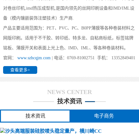
(沙头)您好,双面IMD技术是怎么实现的？
对卷丝印机,imd热压成型机,是国内领先的丝网印刷设备和IMD/IML设
(沙头) 1、片材成型时形状要好；2、注塑前模及后模都要放IMD片
备（模内镶嵌装饰注塑技术）生产商.
材， 要考虑好片材的定位方式及入口方式；3、要考虑好产品的顶出
产品主要适用范围为：PET、PVC、PC、B0PP薄膜等各种卷装材料之
方式。
网版印刷。适用于不干胶、转印纸、特多龙、自粘商标纸，标签铭牌
铭板、薄膜开关和表面上光上色、IMD、IML、等各种卷装材料。
(沙头)办个IMD工厂要投资多少?
官网：
www.szhcqjm.com
| 电话：0769-81002751 手机： 13352849401
(沙头) 前景对于其它行业来说算得上是不错的领域，他不受地区与
查看更多+
环境的限制，IMD/IML最重要、最受限制的是IMD/IML的业务来源
与能力。所需主要设备如下：1、印刷：全自动丝印机、分
NEWS CENTER
技术资讯
(沙头)全自动卷对卷丝印机都能印哪些产品
技术资讯
电子商务
(沙头) 您好,我司所生产的全自动丝印机广泛用于PET、PVC 、转印
纸（膜）、地暖膜、地热膜、电热膜、花纸、薄膜、铭板、柔性线
路板、手机按键、3M胶、胶水、薄膜开关、商标镭射、刮