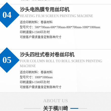
沙头电热膜专用丝印机
04
HEATING FILM SCREEN PRINTING MACHINE
适合印刷材料：卷装材料
(沙头)丝印过程中如何保证标签的防伪效果
型号尺寸：500*700mm-600*700mm-800*700mm-1000*1000mm
印刷速度0-1500印次/时
(沙头) 保证标签防伪效果一致性的核心，是**聚焦防伪特性（如光
可按客户需求量身定制各种尺寸
变、荧光、微缩文字等）的全流程管控**，通过锁定防伪材料性
能、精准控制印刷参数、量化检测防伪特征，确保每一张标签的防
伪识别效果完全统一。 一、源头锁定：防伪材料的性能一致性是基
沙头四柱式卷对卷丝印机
础 1. **防伪油墨的批次化管控** - 同一批次标签必须使用**同一供
05
FOUR COLUMN ROLL TO ROLL SCREEN PRINTING
应商、同一生产批次**的防伪油墨（如光变油
MACHINE
(沙头)丝印过程中如何保证防伪标签的一致
适合印刷材料：卷装材料
(沙头) 保证丝印防伪标签一致性的核心，是**消除全流程变量**，
型号尺寸：1000*1000mm
通过标准化材料、固定设备参数、统一操作规范和量化检测，实现
印刷速度0-1500印次/时
同批次乃至不同批次标签在外观、尺寸、防伪效果上的统一。 一、
可按客户需求量身定制各种尺寸
源头控稳：材料与网版的一致性基础 1. **材料批次化管理** - 同一
批次标签必须使用同一供应商、同一批次的基材（如PET膜、易碎
ABOUT US
纸），避免不同批次基材厚度、平整度差异
(沙头)丝印过程中如何保证防伪标签的质量
关于横川崎