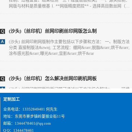
网版与材料是质量根基 1. **网版精度把控** - 选择高目数丝网（如
300-500目），确保微缩文字、精细纹理能清晰呈现，目数过低易导
致图案边缘毛糙。 - 严格控制感光胶厚度（通常5-10&mu;m），厚
度不均会造成油墨漏印量不一致，出现局
(沙头)〔丝印机〕丝网印刷丝印网版怎么制
(沙头) 丝网印刷网版制作主要包括以下步骤和方法： 一、制版方法
分类 直接制版法&zwnj; 工艺流程：绷网&rarr;脱脂&rarr;烘干&rarr;
涂布感光胶&rarr;曝光&rarr;显影&rarr;烘干&rar
(沙头)〔丝印机〕怎么解决丝网印刷机网板
(沙头) 丝网印刷网版粘版问题可通过以下方法综合解决： 一、环境
与工艺调整 温湿度控制&zwnj;保持车间温度24&deg;C左右、湿度
65%左右，避免高温低湿导致油墨粘度异常升高。夏季需
定制加工
业务电话：13352849401 何先生
地址：东莞市寮步镇岭厦振业街11号
(沙头)您好,双面IMD技术是怎么实现的？
邮箱：1344478461@qq.com
Q Q：1344478461
(沙头) 1、片材成型时形状要好；2、注塑前模及后模都要放IMD片