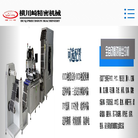

Previous
Nex