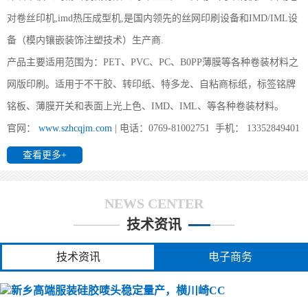
对卷丝印机,imd热压成型机,是国内领先的丝网印刷设备和IMD/IML设
(新乡) 1、片材成型时形状要好；2、注塑前模及后模都要放IMD片
材， 要考虑好片材的定位方式及入口方式；3、要考虑好产品的顶出
备（模内镶嵌装饰注塑技术）生产商.
方式。
产品主要适用范围为：PET、PVC、PC、B0PP薄膜等各种卷装材料之
网版印刷。适用于不干胶、转印纸、特多龙、自粘商标纸，标签铭牌
(新乡)办个IMD工厂要投资多少?
铭板、薄膜开关和表面上光上色、IMD、IML、等各种卷装材料。
官网：
www.szhcqjm.com
| 电话：0769-81002751 手机： 13352849401
(新乡) 前景对于其它行业来说算得上是不错的领域，他不受地区与
环境的限制，IMD/IML最重要、最受限制的是IMD/IML的业务来源
查看更多+
与能力。所需主要设备如下：1、印刷：全自动丝印机、分
NEWS CENTER
(新乡)全自动卷对卷丝印机都能印哪些产品
技术资讯
(新乡) 您好,我司所生产的全自动丝印机广泛用于PET、PVC 、转印
纸（膜）、地暖膜、地热膜、电热膜、花纸、薄膜、铭板、柔性线
技术资讯
电子商务
路板、手机按键、3M胶、胶水、薄膜开关、商标镭射、刮