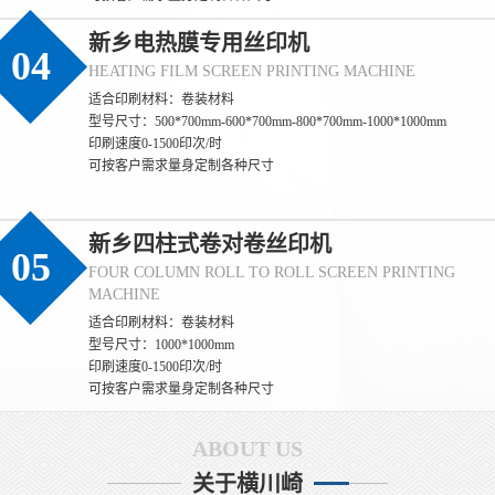
新乡电热膜专用丝印机
04
HEATING FILM SCREEN PRINTING MACHINE
(新乡)丝印过程中如何保证标签的防伪效果
适合印刷材料：卷装材料
型号尺寸：500*700mm-600*700mm-800*700mm-1000*1000mm
(新乡) 保证标签防伪效果一致性的核心，是**聚焦防伪特性（如光
印刷速度0-1500印次/时
变、荧光、微缩文字等）的全流程管控**，通过锁定防伪材料性
可按客户需求量身定制各种尺寸
能、精准控制印刷参数、量化检测防伪特征，确保每一张标签的防
伪识别效果完全统一。 一、源头锁定：防伪材料的性能一致性是基
础 1. **防伪油墨的批次化管控** - 同一批次标签必须使用**同一供
新乡四柱式卷对卷丝印机
应商、同一生产批次**的防伪油墨（如光变油
05
(新乡)丝印过程中如何保证防伪标签的一致
FOUR COLUMN ROLL TO ROLL SCREEN PRINTING
MACHINE
(新乡) 保证丝印防伪标签一致性的核心，是**消除全流程变量**，
适合印刷材料：卷装材料
通过标准化材料、固定设备参数、统一操作规范和量化检测，实现
型号尺寸：1000*1000mm
同批次乃至不同批次标签在外观、尺寸、防伪效果上的统一。 一、
印刷速度0-1500印次/时
源头控稳：材料与网版的一致性基础 1. **材料批次化管理** - 同一
可按客户需求量身定制各种尺寸
批次标签必须使用同一供应商、同一批次的基材（如PET膜、易碎
纸），避免不同批次基材厚度、平整度差异
ABOUT US
(新乡)丝印过程中如何保证防伪标签的质量
关于横川崎
(新乡)丝印防伪标签的质量直接决定其防伪有效性，核心要从**源头