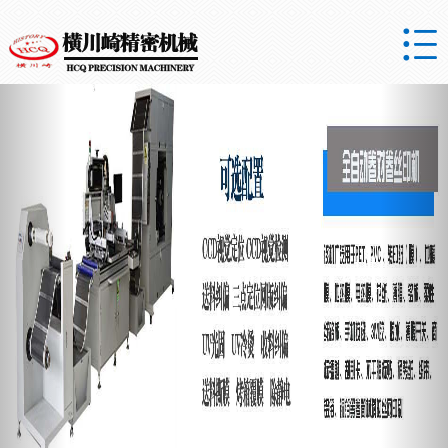

Previous
Nex