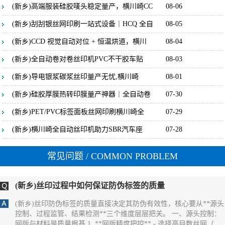
(新乡)高端服装硅胶唛头稳定量产，横川崎CC
08-06
(新乡)丝印过程中如何保证标签的防伪效果
(新乡)刮刮银丝网印刷一站式设备｜HCQ 全自
08-05
(新乡) 保证标签防伪效果一致性的核心，是**聚焦防伪特性（如光
(新乡)CCD 视觉自动对位 + 恒温烘道，横川
08-04
变、荧光、微缩文字等）的全流程管控**，通过锁定防伪材料性
能、精准控制印刷参数、量化检测防伪特征，确保每一张标签的防
(新乡)全自动卷对卷丝印机PVC不干胶车贴
08-03
伪识别效果完全统一。 一、源头锁定：防伪材料的性能一致性是基
础 1. **防伪油墨的批次化管控** - 同一批次标签必须使用**同一供
(新乡)导电银浆碳浆丝印量产无忧,横川崎
08-01
应商、同一生产批次**的防伪油墨（如光变油
(新乡)硅胶厚膜热转印膜量产神器｜全自动卷
07-30
(新乡)丝印过程中如何保证防伪标签的一致
(新乡)PET/PVC标签面板丝网印刷横川崎全
07-29
(新乡) 保证丝印防伪标签一致性的核心，是**消除全流程变量**，
通过标准化材料、固定设备参数、统一操作规范和量化检测，实现
(新乡)横川崎全自动丝印机助力SBR汽车座
07-28
同批次乃至不同批次标签在外观、尺寸、防伪效果上的统一。 一、
源头控稳：材料与网版的一致性基础 1. **材料批次化管理** - 同一
批次标签必须使用同一供应商、同一批次的基材（如PET膜、易碎
常见问题
/ COMMON PROBLEM
纸），避免不同批次基材厚度、平整度差异
(新乡)丝印过程中如何保证防伪标签的质量
(新乡)丝印防伪标签的质量直接决定其防伪有效性，核心要从**源头
控制、过程监管、结果检测**三个维度层层把关。 一、源头控制：
网版与材料是质量根基 1. **网版精度把控** - 选择高目数丝网（如
300-500目），确保微缩文字、精细纹理能清晰呈现，目数过低易导