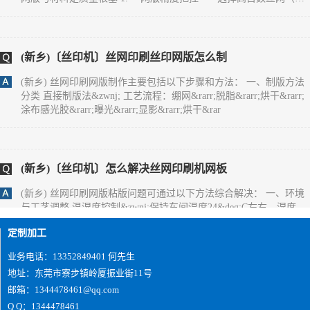
致图案边缘毛糙。 - 严格控制感光胶厚度（通常5-10&mu;m），厚
度不均会造成油墨漏印量不一致，出现局
(新乡)〔丝印机〕丝网印刷丝印网版怎么制
(新乡) 丝网印刷网版制作主要包括以下步骤和方法： 一、制版方法
分类 直接制版法&zwnj; 工艺流程：绷网&rarr;脱脂&rarr;烘干&rarr;
涂布感光胶&rarr;曝光&rarr;显影&rarr;烘干&rar
(新乡)〔丝印机〕怎么解决丝网印刷机网板
(新乡) 丝网印刷网版粘版问题可通过以下方法综合解决： 一、环境
与工艺调整 温湿度控制&zwnj;保持车间温度24&deg;C左右、湿度
65%左右，避免高温低湿导致油墨粘度异常升高。夏季需
定制加工
业务电话：13352849401 何先生
(新乡)您好,双面IMD技术是怎么实现的？
地址：东莞市寮步镇岭厦振业街11号
邮箱：1344478461@qq.com
(新乡) 1、片材成型时形状要好；2、注塑前模及后模都要放IMD片
Q Q：1344478461
材， 要考虑好片材的定位方式及入口方式；3、要考虑好产品的顶出