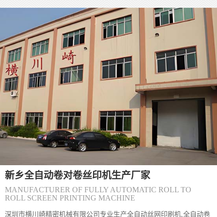
控制、过程监管、结果检测**三个维度层层把关。 一、源头控制：
网版与材料是质量根基 1. **网版精度把控** - 选择高目数丝网（如
300-500目），确保微缩文字、精细纹理能清晰呈现，目数过低易导
致图案边缘毛糙。 - 严格控制感光胶厚度（通常5-10&mu;m），厚
度不均会造成油墨漏印量不一致，出现局
(新乡)〔丝印机〕丝网印刷丝印网版怎么制
(新乡) 丝网印刷网版制作主要包括以下步骤和方法： 一、制版方法
分类 直接制版法&zwnj; 工艺流程：绷网&rarr;脱脂&rarr;烘干&rarr;
涂布感光胶&rarr;曝光&rarr;显影&rarr;烘干&rar
(新乡)〔丝印机〕怎么解决丝网印刷机网板
(新乡) 丝网印刷网版粘版问题可通过以下方法综合解决： 一、环境
与工艺调整 温湿度控制&zwnj;保持车间温度24&deg;C左右、湿度
65%左右，避免高温低湿导致油墨粘度异常升高。夏季需
新乡全自动卷对卷丝印机生产厂家
MANUFACTURER OF FULLY AUTOMATIC ROLL TO
ROLL SCREEN PRINTING MACHINE
(新乡)您好,双面IMD技术是怎么实现的？
深圳市横川崎精密机械有限公司专业生产全自动丝网印刷机,全自动卷