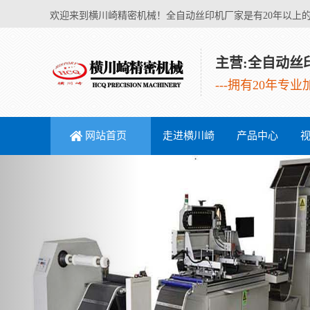
欢迎来到横川崎精密机械！全自动丝印机厂家是有20年以上
主营:全自动丝
---拥有20年专
网站首页
走进横川崎
产品中心
Previous
印刷设备
成型设备
辅助设备
电热膜设
锂电池设
备
备