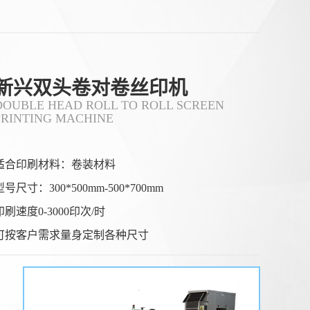
(新兴)丝印过程中如何保证标签的防
伪效果
(新兴) 保证标签防伪效果一致性的核
心，是**聚焦防伪特性（如光变、荧
光、微缩文字等）的全流程管控**，通
过锁定防伪材料性能、精准控制印刷参
新兴双头卷对卷丝印机
数、量化检测防伪特征，确保每一张标
DOUBLE HEAD ROLL TO ROLL SCREEN
签的防伪识别效果完全统一。 一、源头
PRINTING MACHINE
锁定：防伪材料的性能一致性是基础 1.
(新兴)丝印过程中如何保证防伪标签
**防伪油墨的批次化管控** - 同一批次
的一致
标签必须使用**同一供应商、同一生产
适合印刷材料：卷装材料
批次**的防伪油墨（如光变油
(新兴) 保证丝印防伪标签一致性的核
心，是**消除全流程变量**，通过标准
型号尺寸：300*500mm-500*700mm
化材料、固定设备参数、统一操作规范
和量化检测，实现同批次乃至不同批次
印刷速度0-3000印次/时
标签在外观、尺寸、防伪效果上的统
可按客户需求量身定制各种尺寸
一。 一、源头控稳：材料与网版的一致
性基础 1. **材料批次化管理** - 同一批
(新兴)丝印过程中如何保证防伪标签
次标签必须使用同一供应商、同一批次
的质量
的基材（如PET膜、易碎纸），避免不同
批次基材厚度、平整度差异
(新兴)丝印防伪标签的质量直接决定其防
伪有效性，核心要从**源头控制、过程