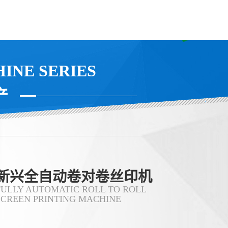
INE SERIES
产
新兴全自动卷对卷丝印机
FULLY AUTOMATIC ROLL TO ROLL
SCREEN PRINTING MACHINE