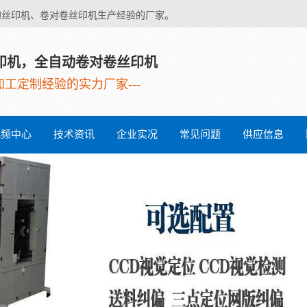
的丝印机、卷对卷丝印机生产经验的厂家。
印机，全自动卷对卷丝印机
业加工定制经验的实力厂家---
视频中心
技术资讯
企业实况
常见问题
供应信息
全自动丝
全自动卷
薄膜开关
不干胶丝
软电路丝
热转印丝
无纺布丝
电热膜设
IMD设备
对卷丝印
丝印机
印机
印机
印机
印机
印机
备
机