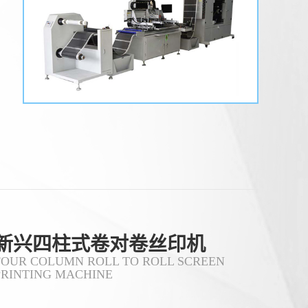
监管、结果检测**三个维度层层把关。
一、源头控制：网版与材料是质量根基
1. **网版精度把控** - 选择高目数丝网
（如300-500目），确保微缩文字、精细
纹理能清晰呈现，目数过低易导致图案
(新兴)〔丝印机〕丝网印刷丝印网版
边缘毛糙。 - 严格控制感光胶厚度（通
怎么制
常5-10&mu;m），厚度不均会造成油墨
漏印量不一致，出现局
(新兴) 丝网印刷网版制作主要包括以下
步骤和方法： 一、制版方法分类 直接制
版法&zwnj; 工艺流程：绷网&rarr;脱脂
&rarr;烘干&rarr;涂布感光胶&rarr;曝光
&rarr;显影&rarr;烘干&rar
(新兴)〔丝印机〕怎么解决丝网印刷
机网板
(新兴) 丝网印刷网版粘版问题可通过以
新兴四柱式卷对卷丝印机
下方法综合解决： 一、环境与工艺调整
FOUR COLUMN ROLL TO ROLL SCREEN
温湿度控制&zwnj;保持车间温度
PRINTING MACHINE
24&deg;C左右、湿度65%左右，避免高
温低湿导致油墨粘度异常升高。夏季需