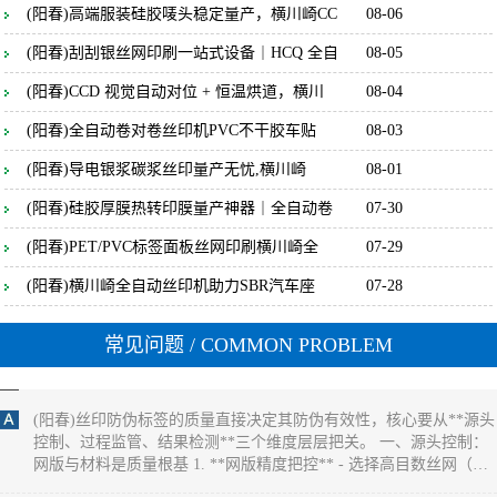
(阳春)丝印过程中如何保证标签的防伪效果
(阳春)高端服装硅胶唛头稳定量产，横川崎CC
08-06
(阳春) 保证标签防伪效果一致性的核心，是**聚焦防伪特性（如光
(阳春)刮刮银丝网印刷一站式设备｜HCQ 全自
08-05
变、荧光、微缩文字等）的全流程管控**，通过锁定防伪材料性
能、精准控制印刷参数、量化检测防伪特征，确保每一张标签的防
(阳春)CCD 视觉自动对位 + 恒温烘道，横川
08-04
伪识别效果完全统一。 一、源头锁定：防伪材料的性能一致性是基
(阳春)全自动卷对卷丝印机PVC不干胶车贴
08-03
础 1. **防伪油墨的批次化管控** - 同一批次标签必须使用**同一供
应商、同一生产批次**的防伪油墨（如光变油
(阳春)导电银浆碳浆丝印量产无忧,横川崎
08-01
(阳春)丝印过程中如何保证防伪标签的一致
(阳春)硅胶厚膜热转印膜量产神器｜全自动卷
07-30
(阳春) 保证丝印防伪标签一致性的核心，是**消除全流程变量**，
通过标准化材料、固定设备参数、统一操作规范和量化检测，实现
(阳春)PET/PVC标签面板丝网印刷横川崎全
07-29
同批次乃至不同批次标签在外观、尺寸、防伪效果上的统一。 一、
(阳春)横川崎全自动丝印机助力SBR汽车座
07-28
源头控稳：材料与网版的一致性基础 1. **材料批次化管理** - 同一
批次标签必须使用同一供应商、同一批次的基材（如PET膜、易碎
纸），避免不同批次基材厚度、平整度差异
常见问题
/ COMMON PROBLEM
(阳春)丝印过程中如何保证防伪标签的质量
(阳春)丝印防伪标签的质量直接决定其防伪有效性，核心要从**源头
控制、过程监管、结果检测**三个维度层层把关。 一、源头控制：
网版与材料是质量根基 1. **网版精度把控** - 选择高目数丝网（如
300-500目），确保微缩文字、精细纹理能清晰呈现，目数过低易导
致图案边缘毛糙。 - 严格控制感光胶厚度（通常5-10&mu;m），厚