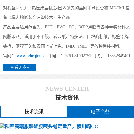
(阳春) 1、片材成型时形状要好；2、注塑前模及后模都要放IMD片
材， 要考虑好片材的定位方式及入口方式；3、要考虑好产品的顶出
对卷丝印机,imd热压成型机,是国内领先的丝网印刷设备和IMD/IML设
方式。
备（模内镶嵌装饰注塑技术）生产商.
产品主要适用范围为：PET、PVC、PC、B0PP薄膜等各种卷装材料之
网版印刷。适用于不干胶、转印纸、特多龙、自粘商标纸，标签铭牌
(阳春)办个IMD工厂要投资多少?
铭板、薄膜开关和表面上光上色、IMD、IML、等各种卷装材料。
(阳春) 前景对于其它行业来说算得上是不错的领域，他不受地区与
环境的限制，IMD/IML最重要、最受限制的是IMD/IML的业务来源
官网：
www.szhcqjm.com
| 电话：0769-81002751 手机： 13352849401
与能力。所需主要设备如下：1、印刷：全自动丝印机、分
查看更多+
(阳春)全自动卷对卷丝印机都能印哪些产品
NEWS CENTER
技术资讯
(阳春) 您好,我司所生产的全自动丝印机广泛用于PET、PVC 、转印
纸（膜）、地暖膜、地热膜、电热膜、花纸、薄膜、铭板、柔性线
路板、手机按键、3M胶、胶水、薄膜开关、商标镭射、刮
技术资讯
电子商务