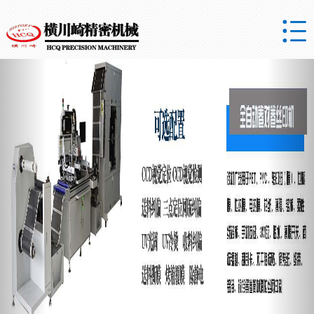

Previous
Nex