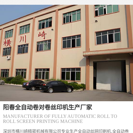
网版与材料是质量根基 1. **网版精度把控** - 选择高目数丝网（如
300-500目），确保微缩文字、精细纹理能清晰呈现，目数过低易导
致图案边缘毛糙。 - 严格控制感光胶厚度（通常5-10&mu;m），厚
度不均会造成油墨漏印量不一致，出现局
(阳春)〔丝印机〕丝网印刷丝印网版怎么制
(阳春) 丝网印刷网版制作主要包括以下步骤和方法： 一、制版方法
分类 直接制版法&zwnj; 工艺流程：绷网&rarr;脱脂&rarr;烘干&rarr;
涂布感光胶&rarr;曝光&rarr;显影&rarr;烘干&rar
(阳春)〔丝印机〕怎么解决丝网印刷机网板
(阳春) 丝网印刷网版粘版问题可通过以下方法综合解决： 一、环境
与工艺调整 温湿度控制&zwnj;保持车间温度24&deg;C左右、湿度
65%左右，避免高温低湿导致油墨粘度异常升高。夏季需
阳春全自动卷对卷丝印机生产厂家
MANUFACTURER OF FULLY AUTOMATIC ROLL TO
ROLL SCREEN PRINTING MACHINE
(阳春)您好,双面IMD技术是怎么实现的？
深圳市横川崎精密机械有限公司专业生产全自动丝网印刷机,全自动卷