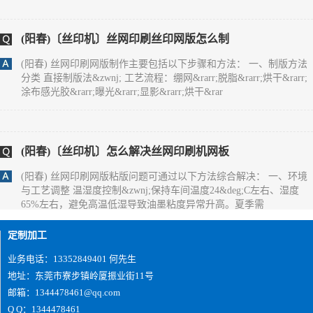
度不均会造成油墨漏印量不一致，出现局
(阳春)〔丝印机〕丝网印刷丝印网版怎么制
(阳春) 丝网印刷网版制作主要包括以下步骤和方法： 一、制版方法
分类 直接制版法&zwnj; 工艺流程：绷网&rarr;脱脂&rarr;烘干&rarr;
涂布感光胶&rarr;曝光&rarr;显影&rarr;烘干&rar
(阳春)〔丝印机〕怎么解决丝网印刷机网板
(阳春) 丝网印刷网版粘版问题可通过以下方法综合解决： 一、环境
与工艺调整 温湿度控制&zwnj;保持车间温度24&deg;C左右、湿度
65%左右，避免高温低湿导致油墨粘度异常升高。夏季需
定制加工
(阳春)您好,双面IMD技术是怎么实现的？
业务电话：13352849401 何先生
地址：东莞市寮步镇岭厦振业街11号
(阳春) 1、片材成型时形状要好；2、注塑前模及后模都要放IMD片
材， 要考虑好片材的定位方式及入口方式；3、要考虑好产品的顶出
邮箱：1344478461@qq.com
方式。
Q Q：1344478461