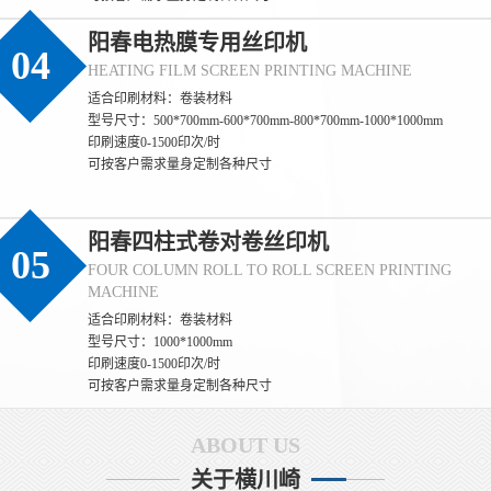
阳春电热膜专用丝印机
04
(阳春)丝印过程中如何保证标签的防伪效果
HEATING FILM SCREEN PRINTING MACHINE
适合印刷材料：卷装材料
(阳春) 保证标签防伪效果一致性的核心，是**聚焦防伪特性（如光
型号尺寸：500*700mm-600*700mm-800*700mm-1000*1000mm
变、荧光、微缩文字等）的全流程管控**，通过锁定防伪材料性
印刷速度0-1500印次/时
能、精准控制印刷参数、量化检测防伪特征，确保每一张标签的防
可按客户需求量身定制各种尺寸
伪识别效果完全统一。 一、源头锁定：防伪材料的性能一致性是基
础 1. **防伪油墨的批次化管控** - 同一批次标签必须使用**同一供
应商、同一生产批次**的防伪油墨（如光变油
(阳春)丝印过程中如何保证防伪标签的一致
阳春四柱式卷对卷丝印机
05
FOUR COLUMN ROLL TO ROLL SCREEN PRINTING
(阳春) 保证丝印防伪标签一致性的核心，是**消除全流程变量**，
MACHINE
通过标准化材料、固定设备参数、统一操作规范和量化检测，实现
适合印刷材料：卷装材料
同批次乃至不同批次标签在外观、尺寸、防伪效果上的统一。 一、
型号尺寸：1000*1000mm
源头控稳：材料与网版的一致性基础 1. **材料批次化管理** - 同一
印刷速度0-1500印次/时
批次标签必须使用同一供应商、同一批次的基材（如PET膜、易碎
可按客户需求量身定制各种尺寸
纸），避免不同批次基材厚度、平整度差异
(阳春)丝印过程中如何保证防伪标签的质量
ABOUT US
(阳春)丝印防伪标签的质量直接决定其防伪有效性，核心要从**源头
关于横川崎
控制、过程监管、结果检测**三个维度层层把关。 一、源头控制：